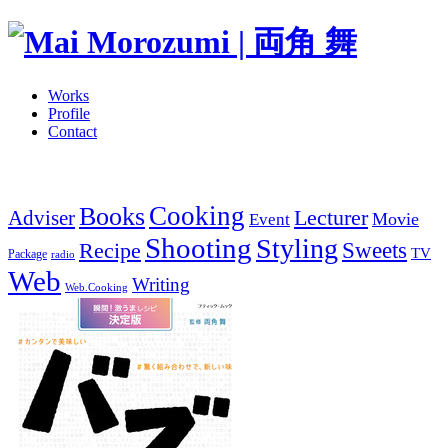
Works
Profile
Contact
Cooking
Books
Adviser
Lecturer
Movie
Event
Shooting
Styling
Sweets
Recipe
TV
Package
radio
Web
Writing
Web.Cooking