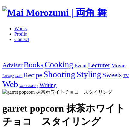
Works
Profile
Contact
Cooking
Books
Adviser
Lecturer
Movie
Event
Shooting
Styling
Sweets
Recipe
TV
Package
radio
Web
Writing
Web.Cooking
garret popcorn 抹茶ホワイト
チョコ スタイリング