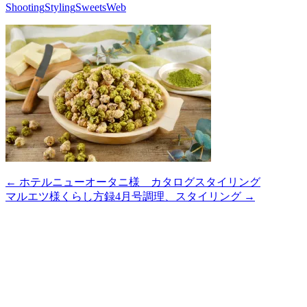
Shooting
Styling
Sweets
Web
← ホテルニューオータニ様 カタログスタイリング
マルエツ様くらし方録4月号調理、スタイリング →