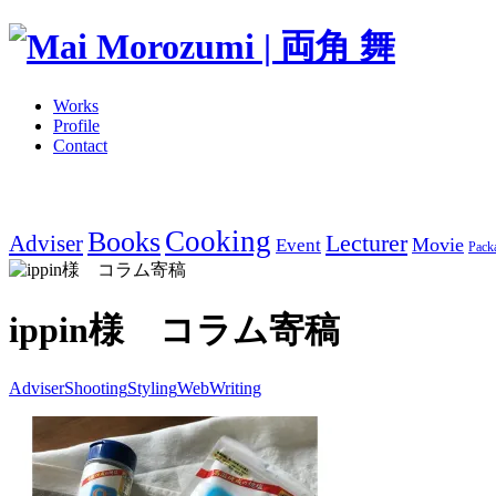
Works
Profile
Contact
Cooking
Books
Adviser
Lecturer
Movie
Event
Pack
ippin様 コラム寄稿
Adviser
Shooting
Styling
Web
Writing