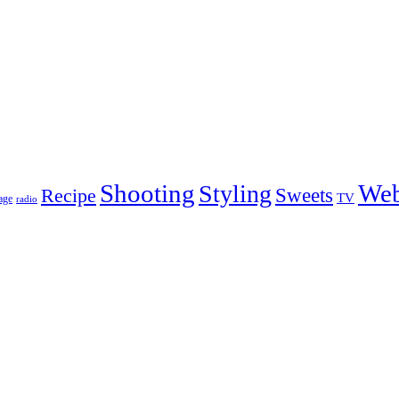
Shooting
We
Styling
Sweets
Recipe
TV
age
radio