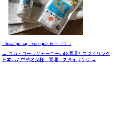
https://ippin.gnavi.co.jp/article-14411/
← コカ・コーラジャーニーvol.8調理とスタイリング
日本ハム中華名菜様 調理、スタイリング →