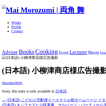
Works
Profile
Contact
Cooking
Books
Adviser
Lecturer
Movie
Event
Pack
(日本語) 小柳津商店様広告撮
Shooting
Web
Sorry, this entry is only available in
日本語
.
← (日本語) こだわり宅配便イースマイル様ホームページ イ
(日本語) キムラカズヒロ様著書 サルベージ・パーティか