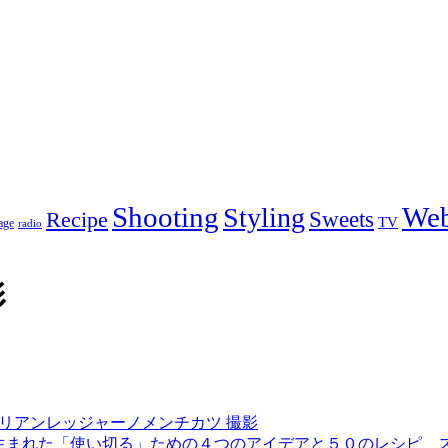
Shooting
We
Styling
Sweets
Recipe
TV
age
radio
影
タリアンレッジャーノメンチカツ 撮影
ら生まれた「使い切る」ための４つのアイデアと５０のレシピ ス